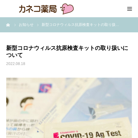
ーム
お知らせ
新型コロナウィルス抗原検査キットの取り扱…
HOME
サービス一覧
新型コロナウィルス抗原検査キットの取り扱いに
ついて
店舗会社案内
2022.08.18
代表挨拶
カネコ薬局の歩み
ギャラリー